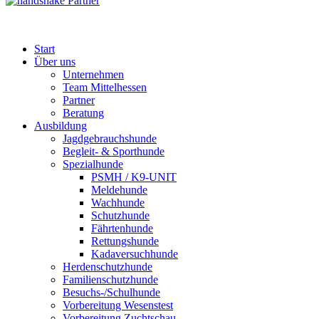
Partner
Start
Über uns
Unternehmen
Team Mittelhessen
Partner
Beratung
Ausbildung
Jagdgebrauchshunde
Begleit- & Sporthunde
Spezialhunde
PSMH / K9-UNIT
Meldehunde
Wachhunde
Schutzhunde
Fährtenhunde
Rettungshunde
Kadaversuchhunde
Herdenschutzhunde
Familienschutzhunde
Besuchs-/Schulhunde
Vorbereitung Wesenstest
Vorbereitung Zuchtschau