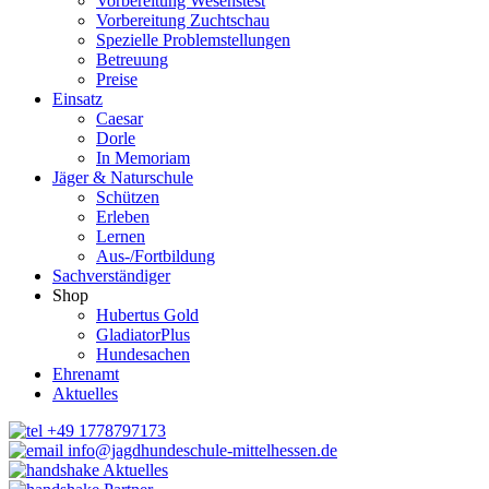
Vorbereitung Wesenstest
Vorbereitung Zuchtschau
Spezielle Problemstellungen
Betreuung
Preise
Einsatz
Caesar
Dorle
In Memoriam
Jäger & Naturschule
Schützen
Erleben
Lernen
Aus-/Fortbildung
Sachverständiger
Shop
Hubertus Gold
GladiatorPlus
Hundesachen
Ehrenamt
Aktuelles
+49 1778797173
info@jagdhundeschule-mittelhessen.de
Aktuelles