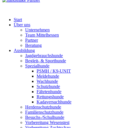
Partner
Start
Über uns
Unternehmen
Team Mittelhessen
Partner
Beratung
Ausbildung
Jagdgebrauchshunde
Begleit- & Sporthunde
Spezialhunde
PSMH / K9-UNIT
Meldehunde
Wachhunde
Schutzhunde
Fährtenhunde
Rettungshunde
Kadaversuchhunde
Herdenschutzhunde
Familienschutzhunde
Besuchs-/Schulhunde
Vorbereitung Wesenstest
Vorbereitung Zuchtschau