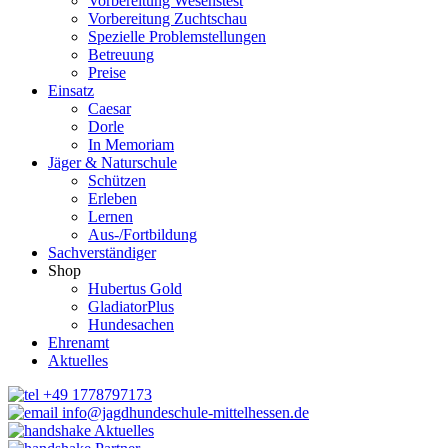
Vorbereitung Wesenstest
Vorbereitung Zuchtschau
Spezielle Problemstellungen
Betreuung
Preise
Einsatz
Caesar
Dorle
In Memoriam
Jäger & Naturschule
Schützen
Erleben
Lernen
Aus-/Fortbildung
Sachverständiger
Shop
Hubertus Gold
GladiatorPlus
Hundesachen
Ehrenamt
Aktuelles
+49 1778797173
info@jagdhundeschule-mittelhessen.de
Aktuelles