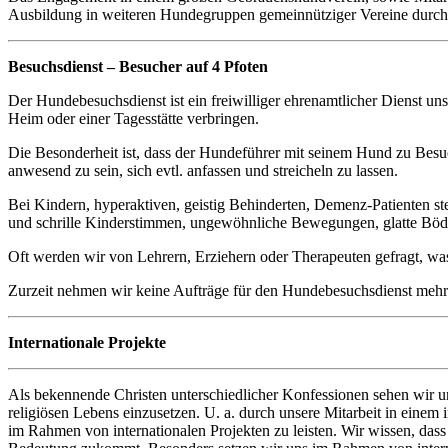
Ausbildung in weiteren Hundegruppen gemeinnütziger Vereine durch Üb
Besuchsdienst – Besucher auf 4 Pfoten
Der Hundebesuchsdienst ist ein freiwilliger ehrenamtlicher Dienst un
Heim oder einer Tagesstätte verbringen.
Die Besonderheit ist, dass der Hundeführer mit seinem Hund zu Bes
anwesend zu sein, sich evtl. anfassen und streicheln zu lassen.
Bei Kindern, hyperaktiven, geistig Behinderten, Demenz-Patienten ste
und schrille Kinderstimmen, ungewöhnliche Bewegungen, glatte Böde
Oft werden wir von Lehrern, Erziehern oder Therapeuten gefragt, was
Zurzeit nehmen wir keine Aufträge für den Hundebesuchsdienst mehr e
Internationale Projekte
Als bekennende Christen unterschiedlicher Konfessionen sehen wir un
religiösen Lebens einzusetzen. U. a. durch unsere Mitarbeit in einem
im Rahmen von internationalen Projekten zu leisten. Wir wissen, dass