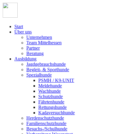
Start
Über uns
Unternehmen
Team Mittelhessen
Partner
Beratung
Ausbildung
Jagdgebrauchshunde
Begleit- & Sporthunde
Spezialhunde
PSMH / K9-UNIT
Meldehunde
Wachhunde
Schutzhunde
Fährtenhunde
Rettungshunde
Kadaversuchhunde
Herdenschutzhunde
Familienschutzhunde
Besuchs-/Schulhunde