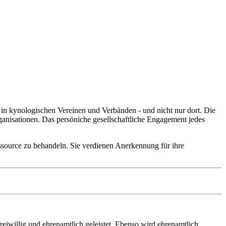
h in kynologischen Vereinen und Verbänden - und nicht nur dort. Die
rganisationen. Das persöniche gesellschaftliche Engagement jedes
Ressource zu behandeln. Sie verdienen Anerkennung für ihre
iwillig und ehrenamtlich geleistet. Ebenso wird ehrenamtlich