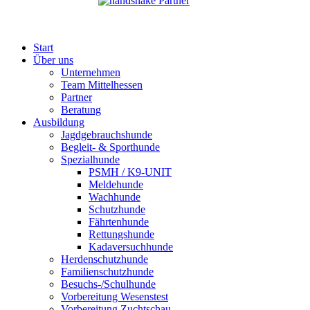
Partner
Start
Über uns
Unternehmen
Team Mittelhessen
Partner
Beratung
Ausbildung
Jagdgebrauchshunde
Begleit- & Sporthunde
Spezialhunde
PSMH / K9-UNIT
Meldehunde
Wachhunde
Schutzhunde
Fährtenhunde
Rettungshunde
Kadaversuchhunde
Herdenschutzhunde
Familienschutzhunde
Besuchs-/Schulhunde
Vorbereitung Wesenstest
Vorbereitung Zuchtschau