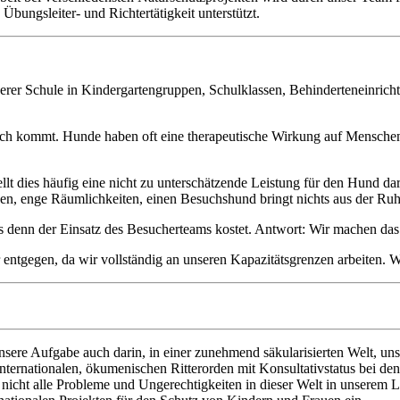
ungsleiter- und Richtertätigkeit unterstützt.
serer Schule in Kindergartengruppen, Schulklassen, Behinderteneinrich
uch kommt. Hunde haben oft eine therapeutische Wirkung auf Menschen
llt dies häufig eine nicht zu unterschätzende Leistung für den Hund da
n, enge Räumlichkeiten, einen Besuchshund bringt nichts aus der Ruh
 denn der Einsatz des Besucherteams kostet. Antwort: Wir machen das 
ntgegen, da wir vollständig an unseren Kapazitätsgrenzen arbeiten. Wi
sere Aufgabe auch darin, in einer zunehmend säkularisierten Welt, uns
 internationalen, ökumenischen Ritterorden mit Konsultativstatus bei de
 nicht alle Probleme und Ungerechtigkeiten in dieser Welt in unserem 