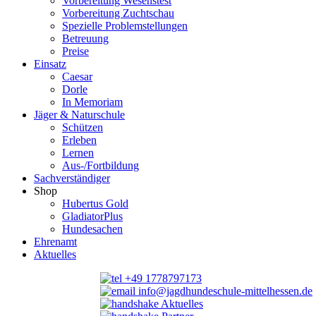
Vorbereitung Wesenstest
Vorbereitung Zuchtschau
Spezielle Problemstellungen
Betreuung
Preise
Einsatz
Caesar
Dorle
In Memoriam
Jäger & Naturschule
Schützen
Erleben
Lernen
Aus-/Fortbildung
Sachverständiger
Shop
Hubertus Gold
GladiatorPlus
Hundesachen
Ehrenamt
Aktuelles
+49 1778797173
info@jagdhundeschule-mittelhessen.de
Aktuelles