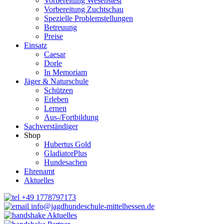
Vorbereitung Wesenstest
Vorbereitung Zuchtschau
Spezielle Problemstellungen
Betreuung
Preise
Einsatz
Caesar
Dorle
In Memoriam
Jäger & Naturschule
Schützen
Erleben
Lernen
Aus-/Fortbildung
Sachverständiger
Shop
Hubertus Gold
GladiatorPlus
Hundesachen
Ehrenamt
Aktuelles
+49 1778797173
info@jagdhundeschule-mittelhessen.de
Aktuelles