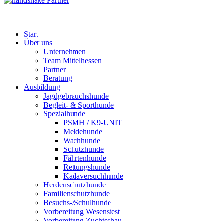
Partner
Start
Über uns
Unternehmen
Team Mittelhessen
Partner
Beratung
Ausbildung
Jagdgebrauchshunde
Begleit- & Sporthunde
Spezialhunde
PSMH / K9-UNIT
Meldehunde
Wachhunde
Schutzhunde
Fährtenhunde
Rettungshunde
Kadaversuchhunde
Herdenschutzhunde
Familienschutzhunde
Besuchs-/Schulhunde
Vorbereitung Wesenstest
Vorbereitung Zuchtschau