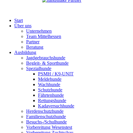
Partner
Start
Über uns
Unternehmen
Team Mittelhessen
Partner
Beratung
Ausbildung
Jagdgebrauchshunde
Begleit- & Sporthunde
Spezialhunde
PSMH / K9-UNIT
Meldehunde
Wachhunde
Schutzhunde
Fährtenhunde
Rettungshunde
Kadaversuchhunde
Herdenschutzhunde
Familienschutzhunde
Besuchs-/Schulhunde
Vorbereitung Wesenstest
Vorbereitung Zuchtschau