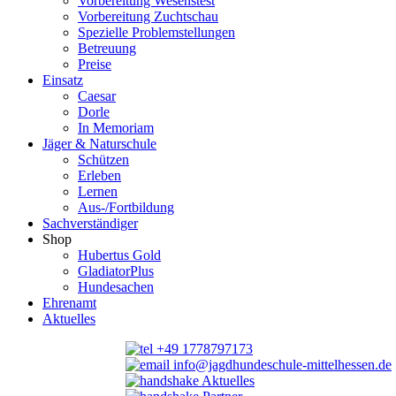
Vorbereitung Wesenstest
Vorbereitung Zuchtschau
Spezielle Problemstellungen
Betreuung
Preise
Einsatz
Caesar
Dorle
In Memoriam
Jäger & Naturschule
Schützen
Erleben
Lernen
Aus-/Fortbildung
Sachverständiger
Shop
Hubertus Gold
GladiatorPlus
Hundesachen
Ehrenamt
Aktuelles
+49 1778797173
info@jagdhundeschule-mittelhessen.de
Aktuelles