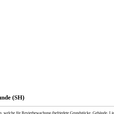
unde (SH)
welche für Revierbewachung (befriedete Grundstücke, Gebäude, Lieg