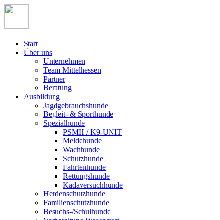
Start
Über uns
Unternehmen
Team Mittelhessen
Partner
Beratung
Ausbildung
Jagdgebrauchshunde
Begleit- & Sporthunde
Spezialhunde
PSMH / K9-UNIT
Meldehunde
Wachhunde
Schutzhunde
Fährtenhunde
Rettungshunde
Kadaversuchhunde
Herdenschutzhunde
Familienschutzhunde
Besuchs-/Schulhunde