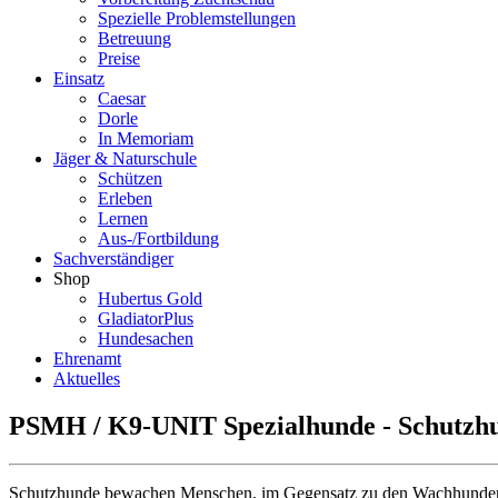
Spezielle Problemstellungen
Betreuung
Preise
Einsatz
Caesar
Dorle
In Memoriam
Jäger & Naturschule
Schützen
Erleben
Lernen
Aus-/Fortbildung
Sachverständiger
Shop
Hubertus Gold
GladiatorPlus
Hundesachen
Ehrenamt
Aktuelles
PSMH / K9-UNIT Spezialhunde - Schutzh
Schutzhunde bewachen Menschen, im Gegensatz zu den Wachhunden, 