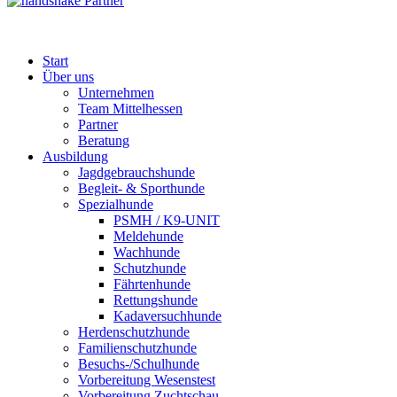
Partner
Start
Über uns
Unternehmen
Team Mittelhessen
Partner
Beratung
Ausbildung
Jagdgebrauchshunde
Begleit- & Sporthunde
Spezialhunde
PSMH / K9-UNIT
Meldehunde
Wachhunde
Schutzhunde
Fährtenhunde
Rettungshunde
Kadaversuchhunde
Herdenschutzhunde
Familienschutzhunde
Besuchs-/Schulhunde
Vorbereitung Wesenstest
Vorbereitung Zuchtschau