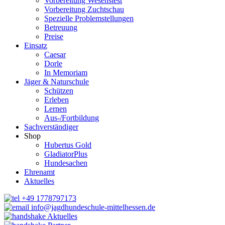
Vorbereitung Wesenstest
Vorbereitung Zuchtschau
Spezielle Problemstellungen
Betreuung
Preise
Einsatz
Caesar
Dorle
In Memoriam
Jäger & Naturschule
Schützen
Erleben
Lernen
Aus-/Fortbildung
Sachverständiger
Shop
Hubertus Gold
GladiatorPlus
Hundesachen
Ehrenamt
Aktuelles
+49 1778797173
info@jagdhundeschule-mittelhessen.de
Aktuelles