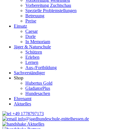
Vorbereitung Wesenstest
Vorbereitung Zuchtschau
Spezielle Problemstellungen
Betreuung
Preise
Einsatz
Caesar
Dorle
In Memoriam
Jäger & Naturschule
Schützen
Erleben
Lernen
Aus-/Fortbildung
Sachverständiger
Shop
Hubertus Gold
GladiatorPlus
Hundesachen
Ehrenamt
Aktuelles
+49 1778797173
info@jagdhundeschule-mittelhessen.de
Aktuelles