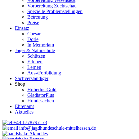
Vorbereitung Wesenstest
Vorbereitung Zuchtschau
Spezielle Problemstellungen
Betreuung
Preise
Einsatz
Caesar
Dorle
In Memoriam
Jäger & Naturschule
Schützen
Erleben
Lernen
Aus-/Fortbildung
Sachverständiger
Shop
Hubertus Gold
GladiatorPlus
Hundesachen
Ehrenamt
Aktuelles
+49 1778797173
info@jagdhundeschule-mittelhessen.de
Aktuelles