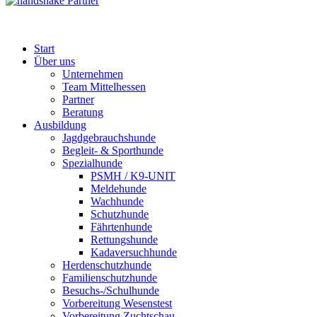
Partner
Start
Über uns
Unternehmen
Team Mittelhessen
Partner
Beratung
Ausbildung
Jagdgebrauchshunde
Begleit- & Sporthunde
Spezialhunde
PSMH / K9-UNIT
Meldehunde
Wachhunde
Schutzhunde
Fährtenhunde
Rettungshunde
Kadaversuchhunde
Herdenschutzhunde
Familienschutzhunde
Besuchs-/Schulhunde
Vorbereitung Wesenstest
Vorbereitung Zuchtschau