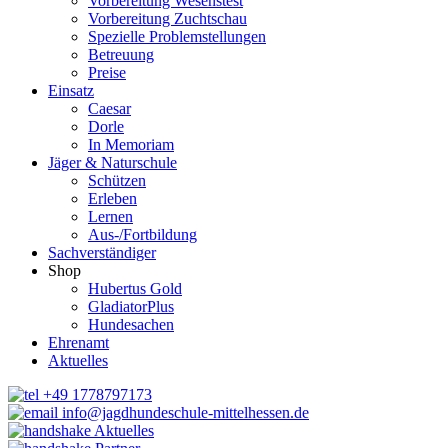
Vorbereitung Wesenstest
Vorbereitung Zuchtschau
Spezielle Problemstellungen
Betreuung
Preise
Einsatz
Caesar
Dorle
In Memoriam
Jäger & Naturschule
Schützen
Erleben
Lernen
Aus-/Fortbildung
Sachverständiger
Shop
Hubertus Gold
GladiatorPlus
Hundesachen
Ehrenamt
Aktuelles
+49 1778797173
info@jagdhundeschule-mittelhessen.de
Aktuelles