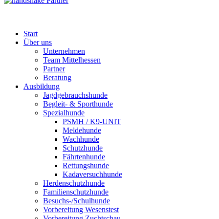
Partner
Start
Über uns
Unternehmen
Team Mittelhessen
Partner
Beratung
Ausbildung
Jagdgebrauchshunde
Begleit- & Sporthunde
Spezialhunde
PSMH / K9-UNIT
Meldehunde
Wachhunde
Schutzhunde
Fährtenhunde
Rettungshunde
Kadaversuchhunde
Herdenschutzhunde
Familienschutzhunde
Besuchs-/Schulhunde
Vorbereitung Wesenstest
Vorbereitung Zuchtschau